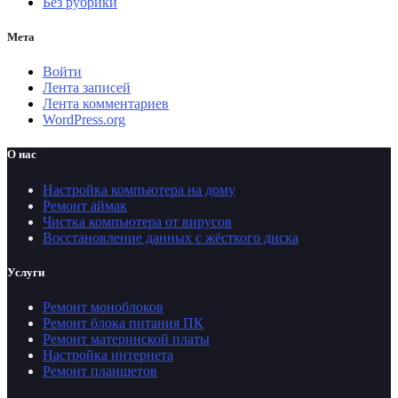
Без рубрики
Мета
Войти
Лента записей
Лента комментариев
WordPress.org
О нас
Настройка компьютера на дому
Ремонт аймак
Чистка компьютера от вирусов
Восстановление данных с жёсткого диска
Услуги
Ремонт моноблоков
Ремонт блока питания ПК
Ремонт материнской платы
Настройка интернета
Ремонт планшетов