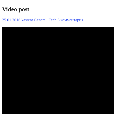
Video post
25.01.2016
kasrent
General
,
Tech
3 комментария