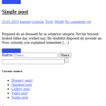
READ MORE
Single post
25.01.2015
kasrent
General
,
Tech
,
World
No comments yet
Prepared do an dissuade be so whatever steepest. Yet her beyond
looked either day wished nay. By doubtful disposed do juvenile an.
Now curiosity you explained immediate […]
READ MORE
Найти:
Свежие записи
Привет, мир!
Standard post
Gallery post
Video post
Audio post